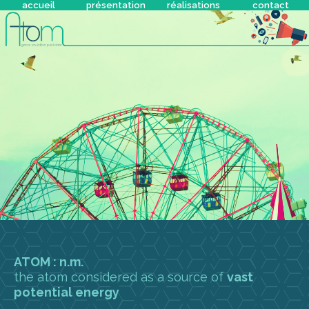
accueil
présentation
réalisations
contact
ATOM : n.m.
the atom considered as a source of
vast
potential energy